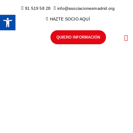
91 519 58 28
info@asociacionesmadrid.org
Abrir barra de herramientas
HAZTE SOCIO AQUÍ
QUIERO INFORMACIÓN
POR
ÁR
EQU